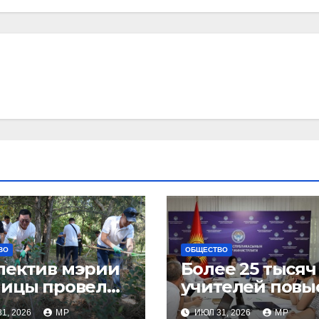
ВО
ОБЩЕСТВО
лектив мэрии
Более 25 тысяч
лицы провел
учителей повы
ботник
квалификацию
1, 2026
MP
ИЮЛ 31, 2026
MP