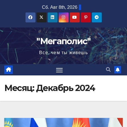
Перейти
Сб. Авг 8th, 2026
к
содержимому
"Мегаполис"
Все, чем ты живешь
Месяц:
Декабрь 2024