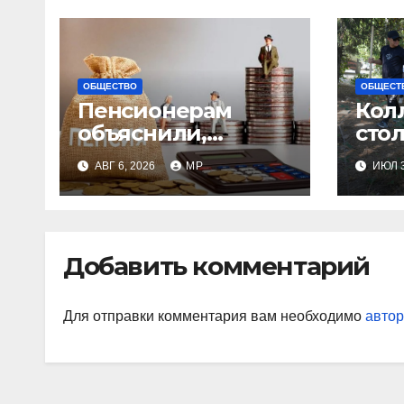
ОБЩЕСТВО
ОБЩЕСТ
Пенсионерам
Кол
объяснили,
сто
сколько они
суб
АВГ 6, 2026
MP
ИЮЛ 3
получат после
индексации
Добавить комментарий
Для отправки комментария вам необходимо
автор