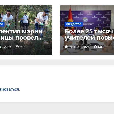
ВО
ОБЩЕСТВО
лектив мэрии
Более 25 тысяч
лицы провел
учителей повы
ботник
квалификацию
1, 2026
MP
ИЮЛ 31, 2026
MP
изоваться
.