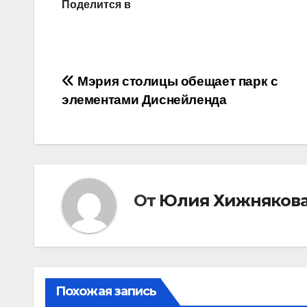
Поделится в
Навигация
Мэрия столицы обещает парк с
элементами Диснейленда
по
записям
От
Юлия Хижняков
Похожая запись