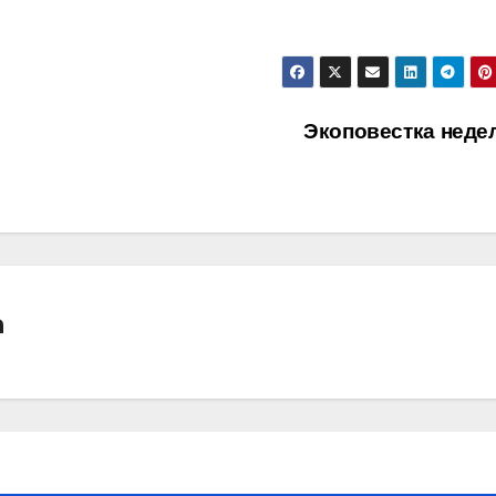
Экоповестка неде
а