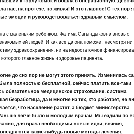
упавший к горлу комок и вошла в операционную. Девоч
 нас, на протезе, но живая! И это главное! С тех пор я
ьные эмоции и руководствоваться здравым смыслом.
на с маленьким ребенком. Фатима Сагындыковна вновь с
знакомых ей людей. И как всегда она поможет, несмотря ни
истему здравоохранения, ни на недостаточное финансирова
 которого главное жизнь и здоровье пациента.
гие до сих пор не могут этого принять. Изменилась с
 была полностью бесплатной, сейчас платить все-таки
ось обязательное медицинское страхование, система
ая безработица, да и многие из тех, кто работает, не в
ается, что население растет, а бюджет министерства
Раньше легче было и молодым врачам. Мы ездили по в
важно, для врача необходимы новые идеи, веяния,
а внедряются какие-нибудь новые методы лечения.