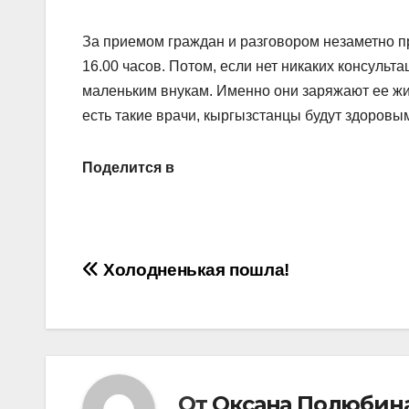
За приемом граждан и разговором незаметно п
16.00 часов. Потом, если нет никаких консульт
маленьким внукам. Именно они заряжают ее жи
есть такие врачи, кыргызстанцы будут здоровы
Поделится в
Навигация
Холодненькая пошла!
по
записям
От
Оксана Полюбин