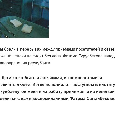
мы брали в перерывах между приемами посетителей и отве
е на пенсии не сидит без дела. Фатима Турусбекова завед
авоохранения республики.
 Дети хотят быть и летчиками, и космонавтами, и
 лечить людей. И я ее исполнила – поступила в институ
хунбаеву, он меня и на работу принимал, и на нелегкий
и делится с нами воспоминаниями Фатима Сагынбековн