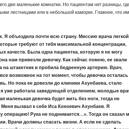
сего две маленькие комнатки. Но пациентам нет разницы, гд
ыми лестницами или в небольшой каморке. Главное, что им
. Я объездила почти всю страну. Миссию врача легкой
 которые требуют от тебя максимальной концентрации,
х качеств. Была одна пациентка, которую я не могу
на нам привезли девочку. Как сейчас помню, ее звали
ла на штакетник и пробила бедренную артерию. Врач,
все возможное на тот момент, чтобы девочка осталась
вь. Но пока ее довезли до клиники Ахунбаева, стало
да я уже работала заведующей отделением, молодые вра
я маленькая девочка будет жить без ноги, тогда не
 Меня вызвал к себе Иса Коноевич Ахунбаев. Я
ту операцию! Рука не поднимается…». Тогда он сказал м
и. Врачи должны спасать жизни. А если не сделать