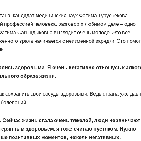
ана, кандидат медицинских наук Фатима Турусбекова
ей профессией человека, разговор о любимом деле – одно
 Фатима Сагындыковна выглядит очень молодо. Это все
женного врача начинается с неизменной зарядки. Это помог
и.
вались здоровыми. Я очень негативно отношусь к алко
льного образа жизни.
ак сохранить свои сосуды здоровыми. Ведь страна уже дав
аболеваний.
 Сейчас жизнь стала очень тяжелой, люди нерв­ничают
отерянным здоровьем, я тоже считаю пустяком. Нужно
ьше позитивных моментов, нежели негативных.