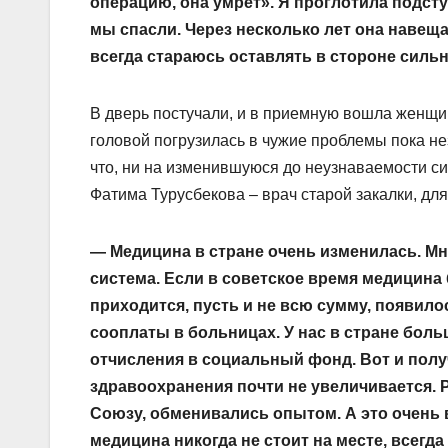
операцию, она умрет». Я проглотила подст
мы спасли. Через несколько лет она навещала
всегда стараюсь оставлять в стороне сил
В дверь постучали, и в приемную вошла женщи
головой погрузилась в чужие проблемы пока не
что, ни на изменившуюся до неузнаваемости с
Фатима Турусбекова – врач старой закалки, для
— Медицина в стране очень изменилась. Мно
система. Если в советское время медицина
приходится, пусть и не всю сумму, появил
сооплаты в больницах. У нас в стране больш
отчисления в социальный фонд. Вот и получ
здравоохранения почти не увеличивается. 
Союзу, обменивались опытом. А это очень 
медицина никогда не стоит на месте, всегд