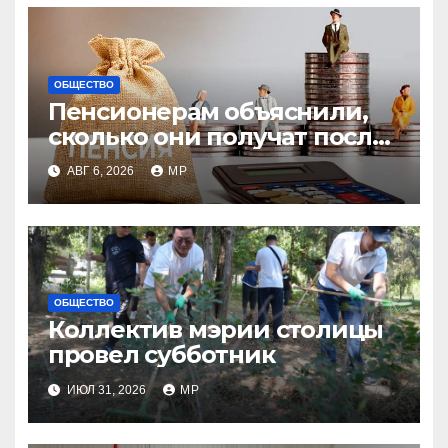
ОБЩЕСТВО
Пенсионерам объяснили,
сколько они получат после
индексации
АВГ 6, 2026
MP
ОБЩЕСТВО
Коллектив мэрии столицы
провел субботник
ИЮЛ 31, 2026
MP