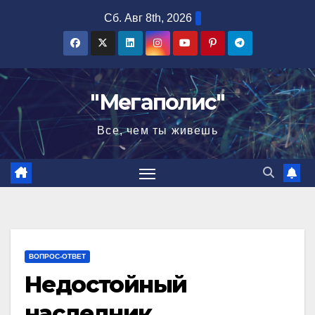
Перейти
Сб. Авг 8th, 2026
к
содержимому
"Мегаполис"
Все, чем ты живешь
ВОПРОС-ОТВЕТ
Недостойный
наследник