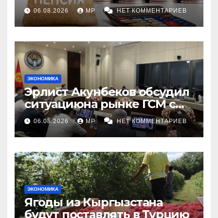
индексации
06.08.2026
MP
НЕТ КОММЕНТАРИЕВ
ЭКОНОМИКА
Эрлист Акунбеков обсудил
ситуациюна рынке ГСМ с
топливными компаниями
06.08.2026
MP
НЕТ КОММЕНТАРИЕВ
ЭКОНОМИКА
Ягоды из Кыргызстана
будут поставлять в Турцию