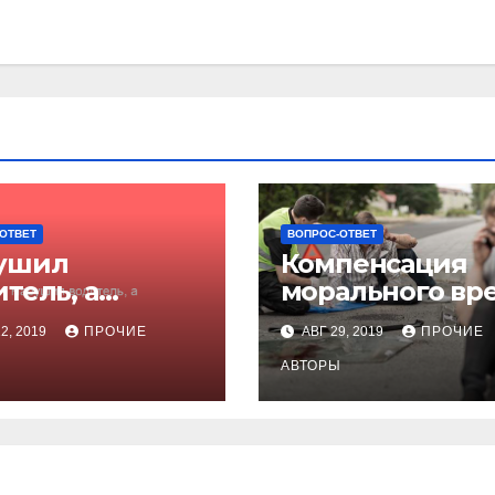
ОТВЕТ
ВОПРОС-ОТВЕТ
ушил
Компенсация
тель, а
морального вр
ечать
при ДТП
2, 2019
ПРОЧИЕ
АВГ 29, 2019
ПРОЧИЕ
отодателю?
Ы
АВТОРЫ