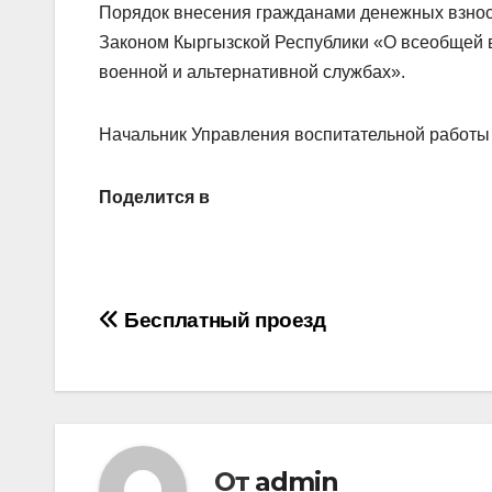
Порядок внесения гражданами денежных взнос
Законом Кыргызской Республики «О всеобщей в
военной и альтернативной службах».
Начальник Управления воспитательной работы
Поделится в
Навигация
Бесплатный проезд
по
записям
От
admin