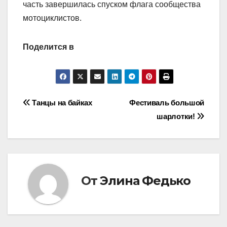
часть завершилась спуском флага сообщества
мотоциклистов.
Поделится в
Навигация
Танцы на байках
Фестиваль большой
шарлотки!
по
записям
От
Элина Федько