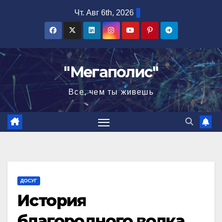
Перейти
Чт. Авг 6th, 2026
к
содержимому
"Мегаполис"
Все, чем ты живешь
ДОСУГ
История
благородного волка