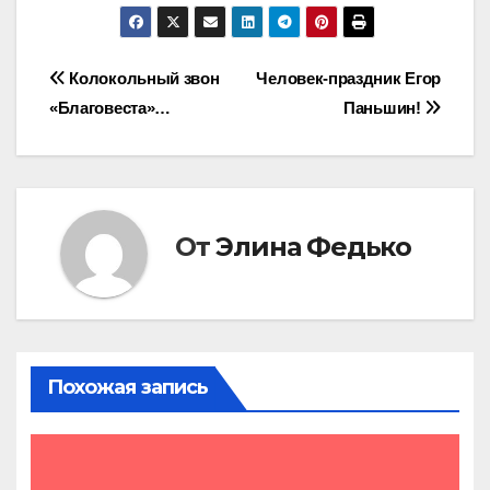
Навигация
Колокольный звон
Человек-праздник Егор
«Благовеста»…
Паньшин!
по
записям
От
Элина Федько
Похожая запись