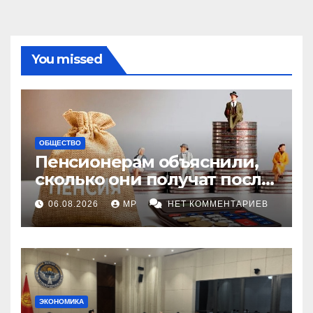
You missed
ОБЩЕСТВО
Пенсионерам объяснили,
сколько они получат после
индексации
06.08.2026
MP
НЕТ КОММЕНТАРИЕВ
ЭКОНОМИКА