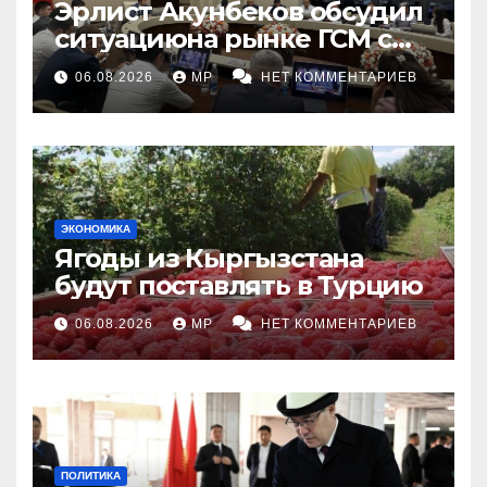
Эрлист Акунбеков обсудил
ситуациюна рынке ГСМ с
топливными компаниями
06.08.2026
MP
НЕТ КОММЕНТАРИЕВ
ЭКОНОМИКА
Ягоды из Кыргызстана
будут поставлять в Турцию
06.08.2026
MP
НЕТ КОММЕНТАРИЕВ
ПОЛИТИКА