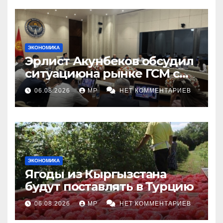
ЭКОНОМИКА
Эрлист Акунбеков обсудил
ситуациюна рынке ГСМ с
топливными компаниями
06.08.2026
MP
НЕТ КОММЕНТАРИЕВ
ЭКОНОМИКА
Ягоды из Кыргызстана
будут поставлять в Турцию
06.08.2026
MP
НЕТ КОММЕНТАРИЕВ