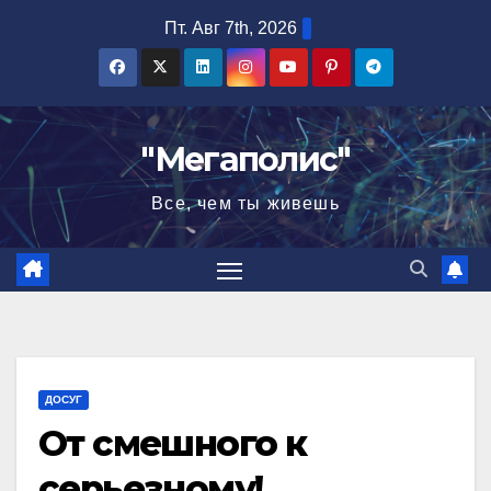
Перейти
Пт. Авг 7th, 2026
к
содержимому
"Мегаполис"
Все, чем ты живешь
ДОСУГ
От смешного к
серьезному!