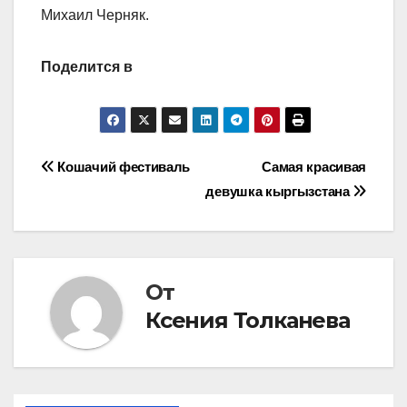
Михаил Черняк.
Поделится в
Навигация
Кошачий фестиваль
Самая красивая
девушка кыргызстана
по
записям
От
Ксения Толканева