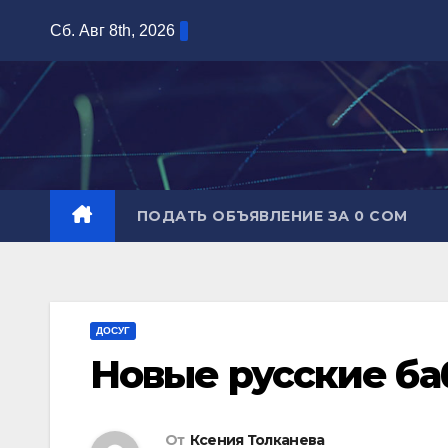
Перейти
Сб. Авг 8th, 2026
к
содержимому
ПОДАТЬ ОБЪЯВЛЕНИЕ ЗА 0 СОМ
ДОСУГ
Новые русские ба
От
Ксения Толканева