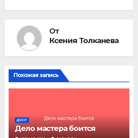
по
записям
От
Ксения Толканева
Похожая запись
ДОСУГ
Дело мастера боится