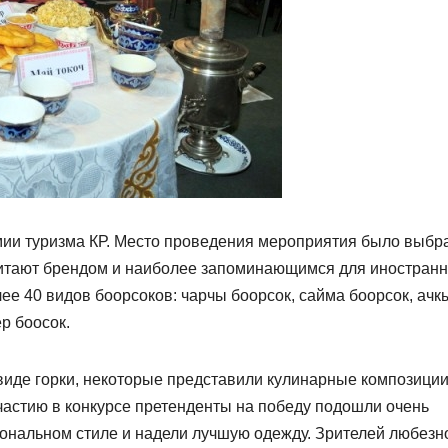
мии туризма КР. Место проведения мероприятия было выбр
считают брендом и наиболее запоминающимся для иностран
лее 40 видов боорсоков: чарчы боорсок, сайма боорсок, ачк
р боосок.
виде горки, некоторые представили кулинарные композиции
участию в конкурсе претенденты на победу подошли очень
иональном стиле и надели лучшую одежду. Зрителей любезн