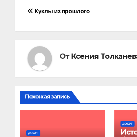
Навигация
Куклы из прошлого
по
записям
От
Ксения Толканев
Похожая запись
ДОСУГ
Ист
ДОСУГ