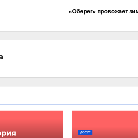
«Оберег» провожает зи
а
ория
ДОСУГ