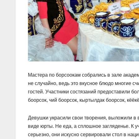
Мастера по борсоокам собрались в зале акаде
не случайно, ведь это вкусное блюдо многие 
гостей. Участники состязаний предоставили бо
боорсок, чий боорсок, кыртылдак боорсок, кёёкё
Девушки украсили свои творения, выложили в 
виде юрты. Не еда, а сплошное загляденье. К 
серьезно, они искусно сервировали стол в нац