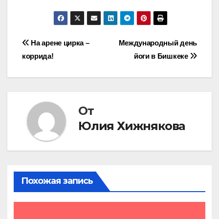
Навигация
На арене цирка –
Международный день
коррида!
йоги в Бишкеке
по
записям
От
Юлия Хижнякова
Похожая запись