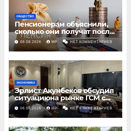
ОБЩЕСТВО
Пенсионерам объяснили,
сколько они получат после
индексации
06.08.2026
MP
НЕТ КОММЕНТАРИЕВ
ЭКОНОМИКА
Эрлист Акунбеков обсудил
ситуациюна рынке ГСМ с
топливными компаниями
06.08.2026
MP
НЕТ КОММЕНТАРИЕВ