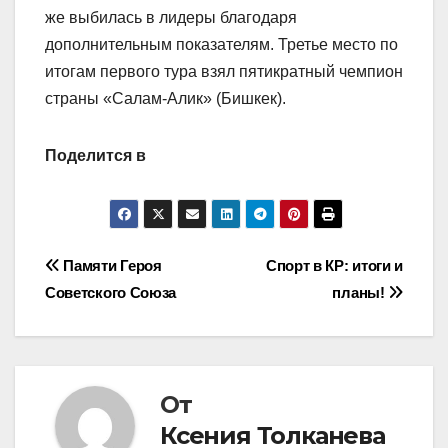
же выбилась в лидеры благодаря
дополнительным показателям. Третье место по
итогам первого тура взял пятикратный чемпион
страны «Салам-Алик» (Бишкек).
Поделится в
Навигация
Памяти Героя
Спорт в КР: итоги и
Советского Союза
планы!
по
записям
От
Ксения Толканева