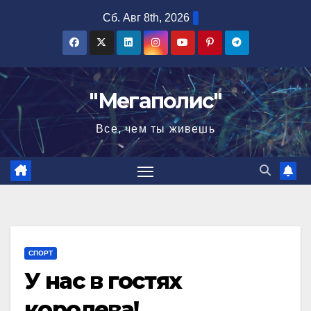
Перейти
Сб. Авг 8th, 2026
к
содержимому
"Мегаполис"
Все, чем ты живешь
СПОРТ
У нас в гостях
королева!