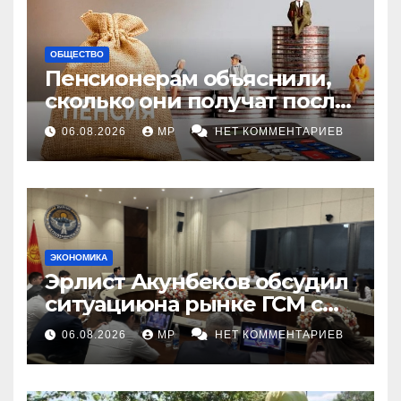
ОБЩЕСТВО
Пенсионерам объяснили,
сколько они получат после
индексации
06.08.2026
MP
НЕТ КОММЕНТАРИЕВ
ЭКОНОМИКА
Эрлист Акунбеков обсудил
ситуациюна рынке ГСМ с
топливными компаниями
06.08.2026
MP
НЕТ КОММЕНТАРИЕВ