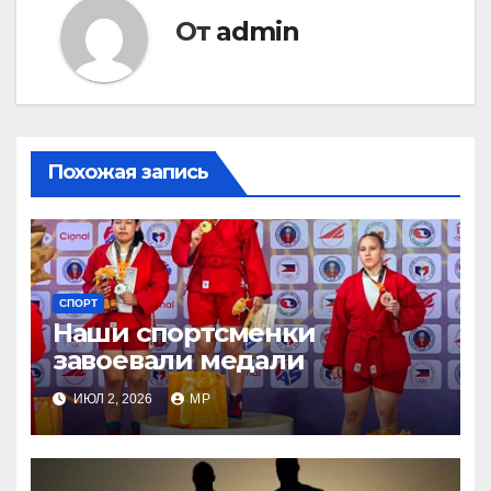
От
admin
Похожая запись
СПОРТ
Наши спортсменки
завоевали медали
ИЮЛ 2, 2026
MP