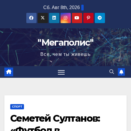
Перейти
Сб. Авг 8th, 2026
к
содержимому
"Мегаполис"
Все, чем ты живешь
СПОРТ
Семетей Султанов:
«Футбол в