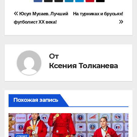
Навигация
Юсуп Мусаев. Лучший
На турниках и брусьях!
футболист XX века!
по
записям
От
Ксения Толканева
Похожая запись
СПОРТ