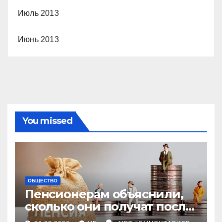
Июль 2013
Июнь 2013
You missed
ОБЩЕСТВО
Пенсионерам объяснили,
сколько они получат после
индексации