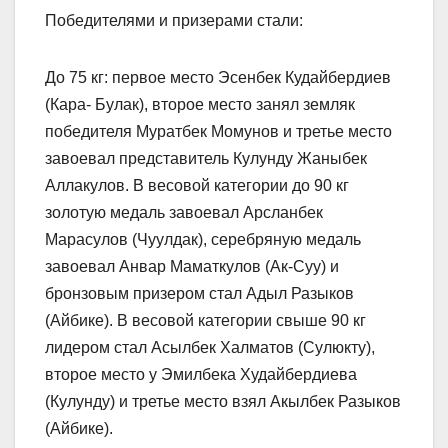
Победителями и призерами стали:
До 75 кг: первое место Эсенбек Кудайбердиев
(Кара- Булак), второе место занял земляк
победителя Муратбек Момунов и третье место
завоевал представитель Кулунду Жаныбек
Аллакулов. В весовой категории до 90 кг
золотую медаль завоевал Арсланбек
Марасулов (Чуулдак), серебряную медаль
завоевал Анвар Маматкулов (Ак-Суу) и
бронзовым призером стал Адыл Разыков
(Айбике). В весовой категории свыше 90 кг
лидером стал Асылбек Халматов (Сулюкту),
второе место у Эмилбека Худайбердиева
(Кулунду) и третье место взял Акылбек Разыков
(Айбике).