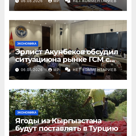
06.08.2026
MP
НЕТ КОММЕНТАРИЕВ
ЭКОНОМИКА
Эрлист Акунбеков обсудил
ситуациюна рынке ГСМ с
топливными компаниями
06.08.2026
MP
НЕТ КОММЕНТАРИЕВ
ЭКОНОМИКА
Ягоды из Кыргызстана
будут поставлять в Турцию