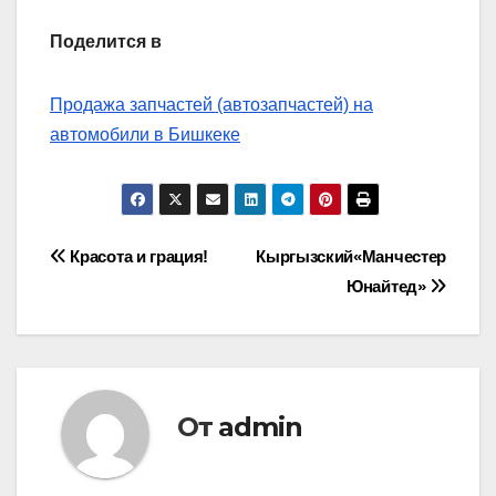
Поделится в
Продажа запчастей (автозапчастей) на
автомобили в Бишкеке
Навигация
Красота и грация!
Кыргызский«Манчестер
Юнайтед»
по
записям
От
admin