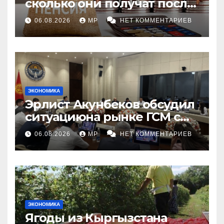
сколько они получат после
индексации
06.08.2026
MP
НЕТ КОММЕНТАРИЕВ
ЭКОНОМИКА
Эрлист Акунбеков обсудил
ситуациюна рынке ГСМ с
топливными компаниями
06.08.2026
MP
НЕТ КОММЕНТАРИЕВ
ЭКОНОМИКА
Ягоды из Кыргызстана