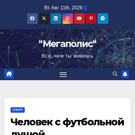
Перейти
Вт. Авг 11th, 2026
к
содержимому
"Мегаполис"
Все, чем ты живешь
СПОРТ
Человек с футбольной
душой…