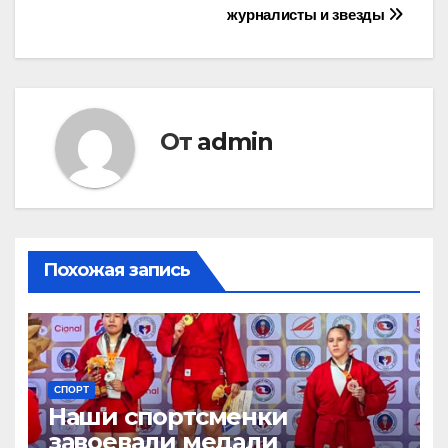
журналисты и звезды
по
записям
От
admin
Похожая запись
СПОРТ
Наши спортсменки
завоевали медали