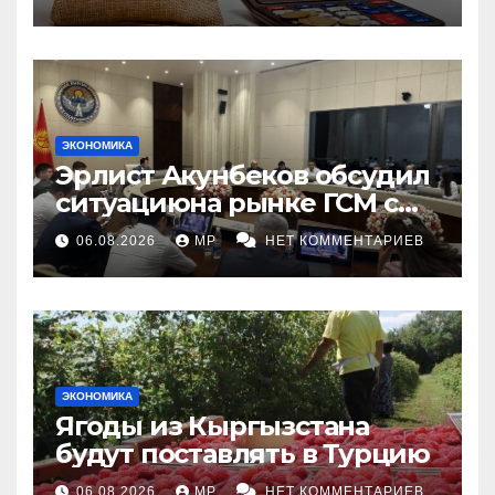
ЭКОНОМИКА
Эрлист Акунбеков обсудил
ситуациюна рынке ГСМ с
топливными компаниями
06.08.2026
MP
НЕТ КОММЕНТАРИЕВ
ЭКОНОМИКА
Ягоды из Кыргызстана
будут поставлять в Турцию
06.08.2026
MP
НЕТ КОММЕНТАРИЕВ