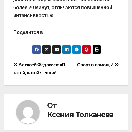
более 20 минут, отличаются повышенной
интенсивностью.
Поделится в
Навигация
Алексей Федосеев:«Я
Спорт в помощь!
такой, какой я есть»!
по
записям
От
Ксения Толканева