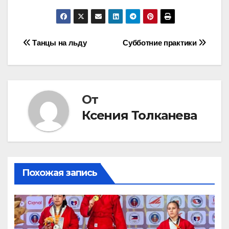
Навигация
Танцы на льду
Субботние практики
по
записям
От
Ксения Толканева
Похожая запись