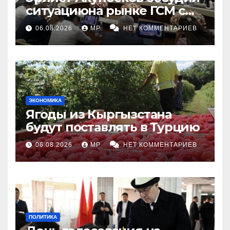
ситуациюна рынке ГСМ с
топливными компаниями
06.08.2026
MP
НЕТ КОММЕНТАРИЕВ
ЭКОНОМИКА
Ягоды из Кыргызстана
будут поставлять в Турцию
06.08.2026
MP
НЕТ КОММЕНТАРИЕВ
ПОЛИТИКА