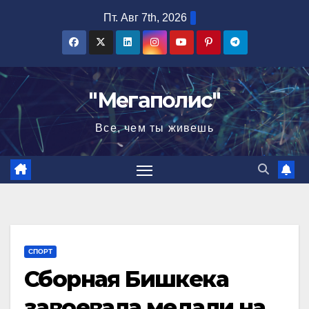
Перейти
Пт. Авг 7th, 2026
к
содержимому
"Мегаполис"
Все, чем ты живешь
СПОРТ
Сборная Бишкека
завоевала медали на