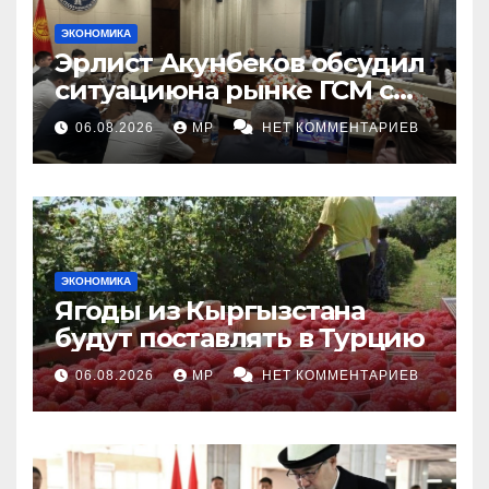
ЭКОНОМИКА
Эрлист Акунбеков обсудил
ситуациюна рынке ГСМ с
топливными компаниями
06.08.2026
MP
НЕТ КОММЕНТАРИЕВ
ЭКОНОМИКА
Ягоды из Кыргызстана
будут поставлять в Турцию
06.08.2026
MP
НЕТ КОММЕНТАРИЕВ