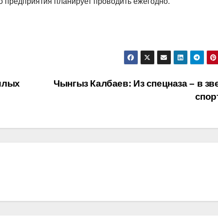
о предприятия планирует проводить ежегодно.
илых
Чынгыз Калбаев: Из спецназа – в зв
спор