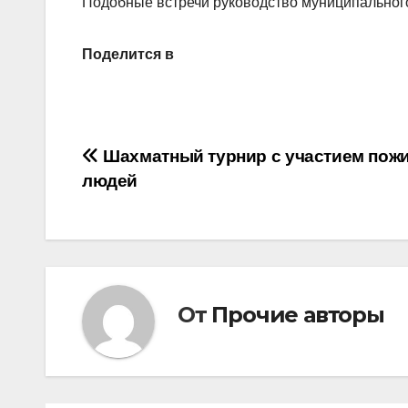
Подобные встречи руковод­ство муниципальног
Поделится в
Навигация
Шахматный турнир с участием пож
людей
по
записям
От
Прочие авторы