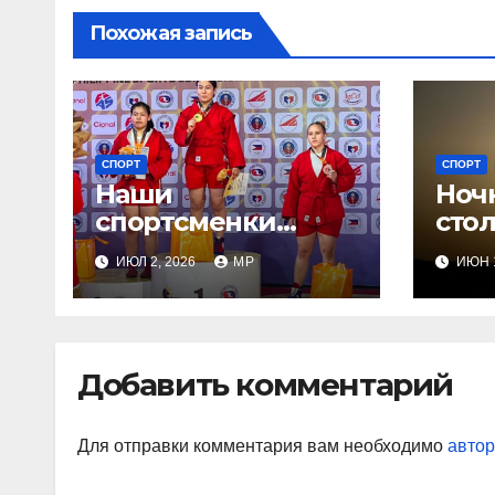
Похожая запись
СПОРТ
СПОРТ
Наши
Ночн
спортсменки
сто
завоевали медали
ИЮЛ 2, 2026
MP
ИЮН 1
Добавить комментарий
Для отправки комментария вам необходимо
автор