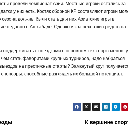
исты провели чемпионат Азии. Местные игроки остались за
адатки у них есть. Костяк сборной КР составляют игроки мо
о сезона должны были стать для них Азиатские игры в
е недавно в Ашхабаде. Однако из-за нехватки средств на
 поддер­живать с поездками в основном тех спортсменов, у
 чем стать фаворитами крупных турниров, надо набраться
 выездов на престижные старты? Замкнутый круг получаетс
 спонсоры, способные разглядеть их большой потенциал.
везды
К вершине спор