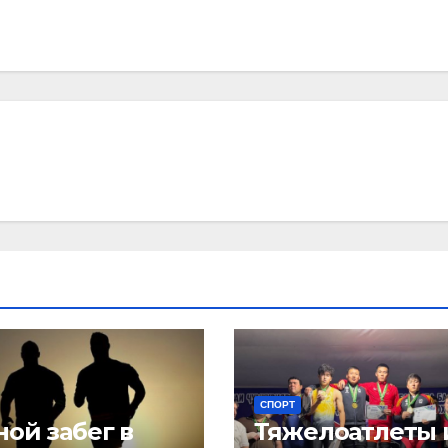
СПОРТ
ой забег в
Тяжелоатлеты 