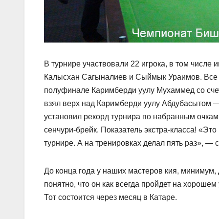
В турнире участвовали 22 игрока, в том числ
Калысхан Сагыналиев и Сыймык Ураимов. Все 
полуфинале Каримберди уулу Мухаммед со сче
взял верх над Каримберди уулу Абдубасытом —
установил рекорд турнира по набранным очкам 
сенчури-брейк. Показатель экстра-класса! «Это
турнире. А на тренировках делал пять раз», —
До конца года у наших мастеров кия, минимум,
понятно, что он как всегда пройдет на хорошем 
Тот состоится через месяц в Катаре.