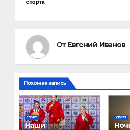
спорта
по
записям
От
Евгений Иванов
Похожая запись
СПОРТ
СПОРТ
Наши
Ночн