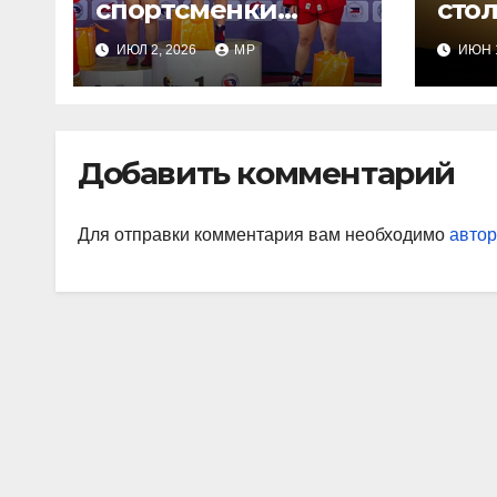
спортсменки
сто
завоевали медали
ИЮЛ 2, 2026
MP
ИЮН 1
Добавить комментарий
Для отправки комментария вам необходимо
автор