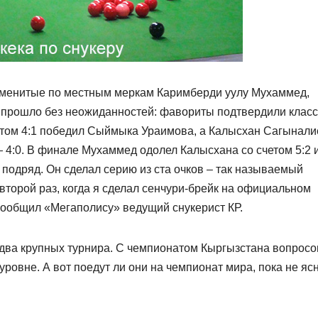
е именитые по местным меркам Каримберди уулу Мухаммед,
прошло без неожиданностей: фавориты подтвердили класс
том 4:1 победил Сыймыка Ураимова, а Калысхан Сагынали
 4:0. В финале Мухаммед одолел Калысхана со счетом 5:2 
подряд. Он сделал серию из ста очков – так называемый
 второй раз, когда я сделал сенчури-брейк на официальном
 сообщил «Мегаполису» ведущий снукерист КР.
 два крупных турнира. С чемпионатом Кыргызстана вопросов
уровне. А вот поедут ли они на чемпионат мира, пока не ясн