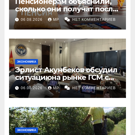
Пенсионерам объяснили,
сколько они получат после
индексации
06.08.2026
MP
НЕТ КОММЕНТАРИЕВ
ЭКОНОМИКА
Эрлист Акунбеков обсудил
ситуациюна рынке ГСМ с
топливными компаниями
06.08.2026
MP
НЕТ КОММЕНТАРИЕВ
ЭКОНОМИКА