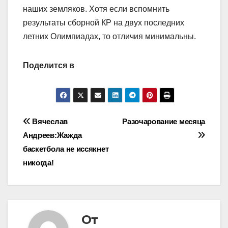
наших земляков. Хотя если вспомнить
результаты сборной КР на двух последних
летних Олимпиадах, то отличия минимальны.
Поделится в
Навигация
Вячеслав
Разочарование месяца
Андреев:Жажда
по
баскетбола не иссякнет
записям
никогда!
От