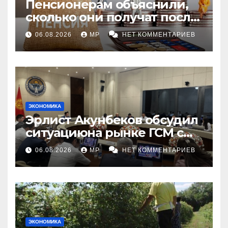
Пенсионерам объяснили,
сколько они получат после
индексации
06.08.2026
MP
НЕТ КОММЕНТАРИЕВ
ЭКОНОМИКА
Эрлист Акунбеков обсудил
ситуациюна рынке ГСМ с
топливными компаниями
06.08.2026
MP
НЕТ КОММЕНТАРИЕВ
ЭКОНОМИКА