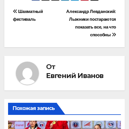
Навигация
Шахматный
Александр Левданский:
фестиваль
Лыжники постараются
по
показать все, на что
записям
способны
От
Евгений Иванов
Похожая запись