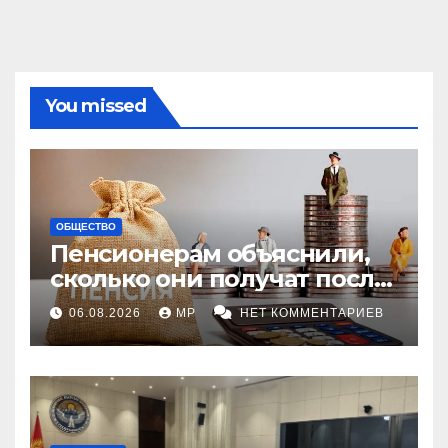
You missed
ОБЩЕСТВО
Пенсионерам объяснили,
сколько они получат после
индексации
06.08.2026
MP
НЕТ КОММЕНТАРИЕВ