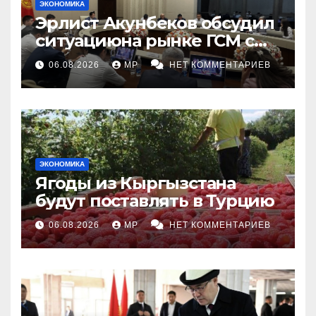
ЭКОНОМИКА
Эрлист Акунбеков обсудил
ситуациюна рынке ГСМ с
топливными компаниями
06.08.2026
MP
НЕТ КОММЕНТАРИЕВ
ЭКОНОМИКА
Ягоды из Кыргызстана
будут поставлять в Турцию
06.08.2026
MP
НЕТ КОММЕНТАРИЕВ