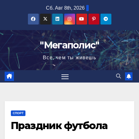
Перейти
Сб. Авг 8th, 2026
к
содержимому
"Мегаполис"
Все, чем ты живешь
СПОРТ
Праздник футбола