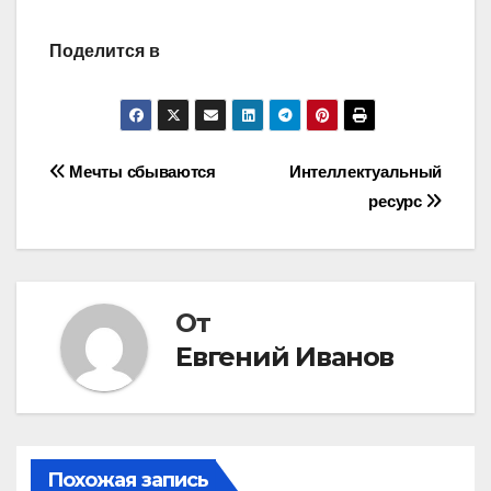
Поделится в
Навигация
Мечты сбываются
Интеллектуальный
ресурс
по
записям
От
Евгений Иванов
Похожая запись