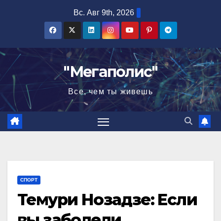
Перейти
Вс. Авг 9th, 2026
к
содержимому
"Мегаполис"
Все, чем ты живешь
СПОРТ
Темури Нозадзе: Если
вы заболели