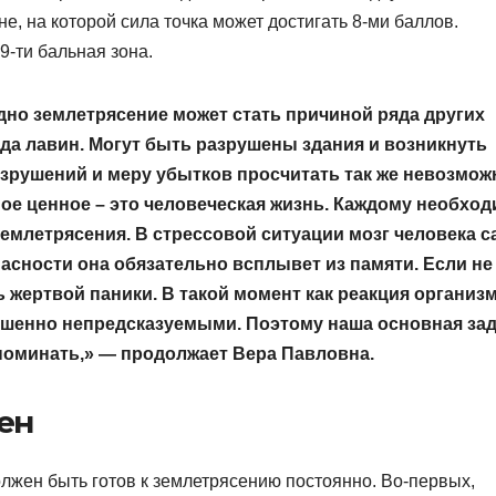
, на которой сила точка может достигать 8-ми баллов.
9-ти бальная зона.
 одно землетрясение может стать причиной ряда других
ода лавин. Могут быть разрушены здания и возникнуть
зрушений и меру убытков просчитать так же невозмож
мое ценное – это человеческая жизнь. Каждому необхо
землетрясения. В стрессовой ситуации мозг человека с
асности она обязательно всплывет из памяти. Если не
 жертвой паники. В такой момент как реакция организм
ершенно непредсказуемыми. Поэтому наша основная за
поминать,» — продолжает Вера Павловна.
ен
лжен быть готов к землетрясению постоянно. Во-первых,