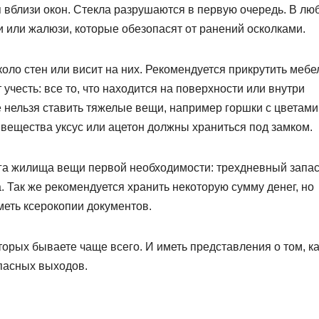
 вблизи окон. Стекла разрушаются в первую очередь. В лю
 или жалюзи, которые обезопасят от ранений осколками.
коло стен или висит на них. Рекомендуется прикрутить мебе
учесть: все то, что находится на поверхности или внутри
е нельзя ставить тяжелые вещи, например горшки с цветами
вещества уксус или ацетон должны храниться под замком.
ога жилища вещи первой необходимости: трехдневный запа
. Так же рекомендуется хранить некоторую сумму денег, но
еть ксерокопии документов.
торых бываете чаще всего. И иметь представления о том, к
апасных выходов.