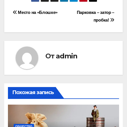
Навигация
Место на «Блошке»
Парковка – затор –
пробка!
по
записям
От
admin
Похожая запись
ОБЩЕСТВО