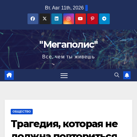
Перейти
Вт. Авг 11th, 2026
к
содержимому
"Мегаполис"
Все, чем ты живешь
ОБЩЕСТВО
Трагедия, которая не
должна повториться