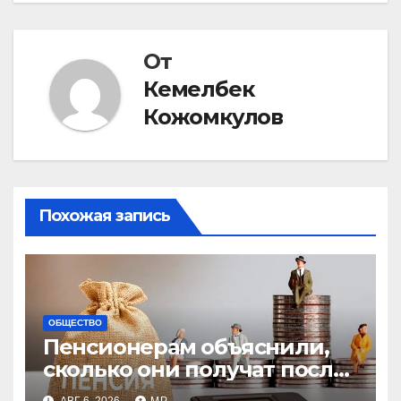
От
Кемелбек
Кожомкулов
Похожая запись
ОБЩЕСТВО
Пенсионерам объяснили,
сколько они получат после
индексации
АВГ 6, 2026
MP