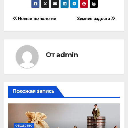
Навигация
Новые технологии
Зимние радости
по
записям
От
admin
Похожая запись
ОБЩЕСТВО