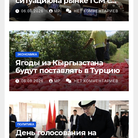
ситуациюна рынке ГСМ с
топливными компаниями
06.08.2026
MP
НЕТ КОММЕНТАРИЕВ
ЭКОНОМИКА
Ягоды из Кыргызстана
будут поставлять в Турцию
06.08.2026
MP
НЕТ КОММЕНТАРИЕВ
ПОЛИТИКА
День голосования на