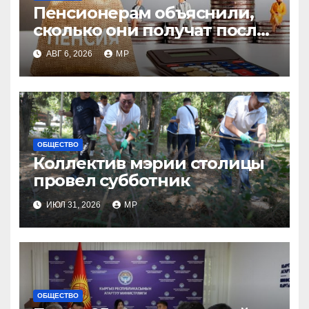
Пенсионерам объяснили,
сколько они получат после
индексации
АВГ 6, 2026
MP
ОБЩЕСТВО
Коллектив мэрии столицы
провел субботник
ИЮЛ 31, 2026
MP
ОБЩЕСТВО