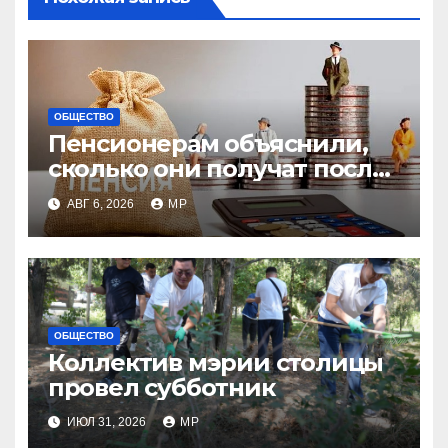
ОБЩЕСТВО
Пенсионерам объяснили,
сколько они получат после
индексации
АВГ 6, 2026
MP
ОБЩЕСТВО
Коллектив мэрии столицы
провел субботник
ИЮЛ 31, 2026
MP