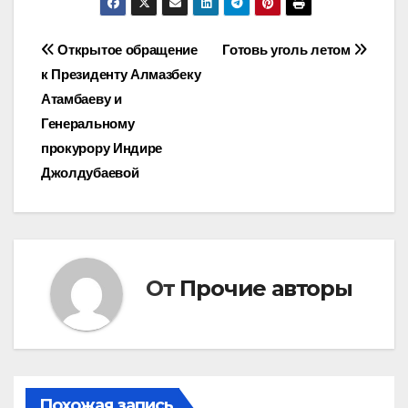
Навигация
Открытое обращение
Готовь уголь летом
к Президенту Алмазбеку
по
Атамбаеву и
записям
Генеральному
прокурору Индире
Джолдубаевой
От
Прочие авторы
Похожая запись