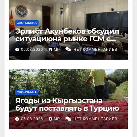
ЭКОНОМИКА
Эрлист Акунбеков обсудил
ситуациюна рынке ГСМ с
топливными компаниями
06.08.2026
MP
НЕТ КОММЕНТАРИЕВ
ЭКОНОМИКА
Ягоды из Кыргызстана
будут поставлять в Турцию
06.08.2026
MP
НЕТ КОММЕНТАРИЕВ