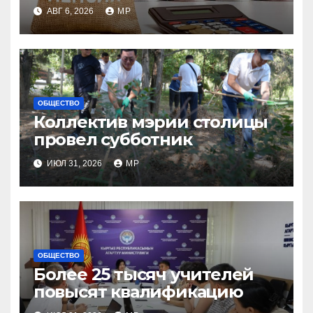
индексации
АВГ 6, 2026
MP
ОБЩЕСТВО
Коллектив мэрии столицы
провел субботник
ИЮЛ 31, 2026
MP
ОБЩЕСТВО
Более 25 тысяч учителей
повысят квалификацию