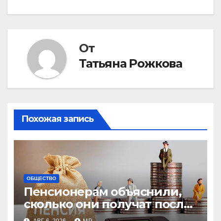
От
Татьяна Рожкова
Похожая запись
ОБЩЕСТВО
Пенсионерам объяснили,
сколько они получат после
индексации