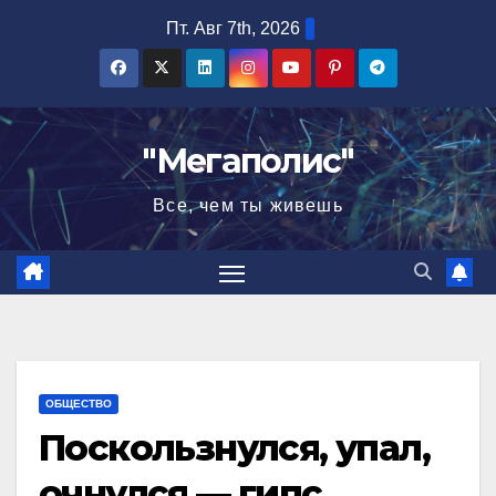
Перейти
Пт. Авг 7th, 2026
к
содержимому
"Мегаполис"
Все, чем ты живешь
ОБЩЕСТВО
Поскользнулся, упал,
очнулся — гипс