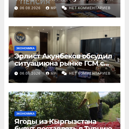
индексации
06.08.2026
MP
НЕТ КОММЕНТАРИЕВ
ЭКОНОМИКА
Эрлист Акунбеков обсудил
ситуациюна рынке ГСМ с
топливными компаниями
06.08.2026
MP
НЕТ КОММЕНТАРИЕВ
ЭКОНОМИКА
Ягоды из Кыргызстана
будут поставлять в Турцию