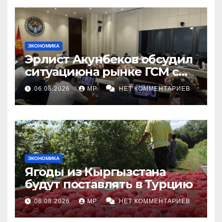
ЭКОНОМИКА
Эрлист Акунбеков обсудил
ситуациюна рынке ГСМ с
топливными компаниями
06.08.2026
MP
НЕТ КОММЕНТАРИЕВ
ЭКОНОМИКА
Ягоды из Кыргызстана
будут поставлять в Турцию
06.08.2026
MP
НЕТ КОММЕНТАРИЕВ