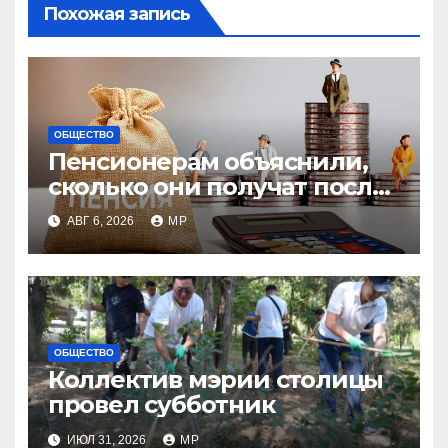
Похожая запись
ОБЩЕСТВО
Пенсионерам объяснили,
сколько они получат после
индексации
АВГ 6, 2026
MP
ОБЩЕСТВО
Коллектив мэрии столицы
провел субботник
ИЮЛ 31, 2026
MP