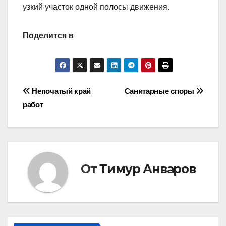
узкий участок одной полосы движения.
Поделится в
Навигация
Непочатый край
Санитарные споры
работ
по
записям
От
Тимур Анваров