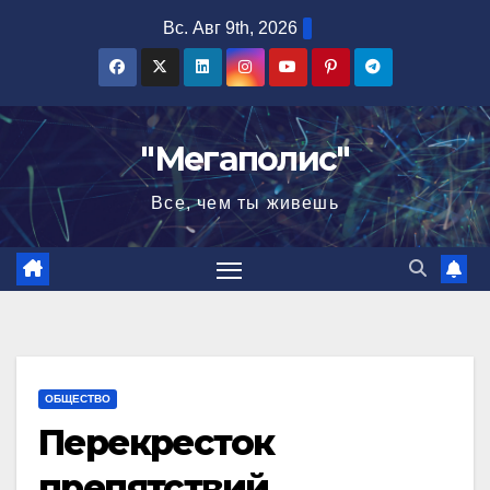
Перейти
Вс. Авг 9th, 2026
к
содержимому
"Мегаполис"
Все, чем ты живешь
ОБЩЕСТВО
Перекресток
препятствий