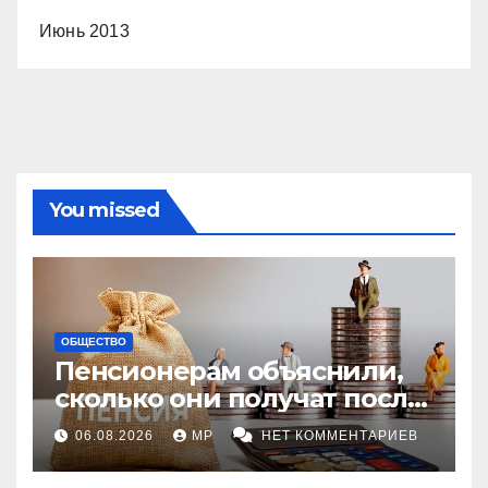
Июнь 2013
You missed
ОБЩЕСТВО
Пенсионерам объяснили,
сколько они получат после
индексации
06.08.2026
MP
НЕТ КОММЕНТАРИЕВ