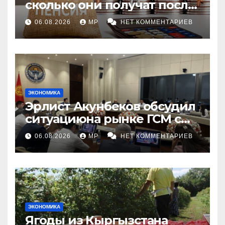
сколько они получат после
индексации
06.08.2026
MP
НЕТ КОММЕНТАРИЕВ
ЭКОНОМИКА
Эрлист Акунбеков обсудил
ситуациюна рынке ГСМ с
топливными компаниями
06.08.2026
MP
НЕТ КОММЕНТАРИЕВ
ЭКОНОМИКА
Ягоды из Кыргызстана