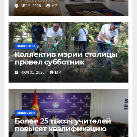
индексации
АВГ 6, 2026
MP
ОБЩЕСТВО
Коллектив мэрии столицы
провел субботник
ИЮЛ 31, 2026
MP
ОБЩЕСТВО
Более 25 тысяч учителей
повысят квалификацию