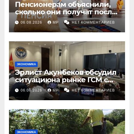
Пенсионерам объяснили,
сколько они получат после
индексации
06.08.2026
MP
НЕТ КОММЕНТАРИЕВ
ЭКОНОМИКА
Эрлист Акунбеков обсудил
ситуациюна рынке ГСМ с
топливными компаниями
06.08.2026
MP
НЕТ КОММЕНТАРИЕВ
ЭКОНОМИКА