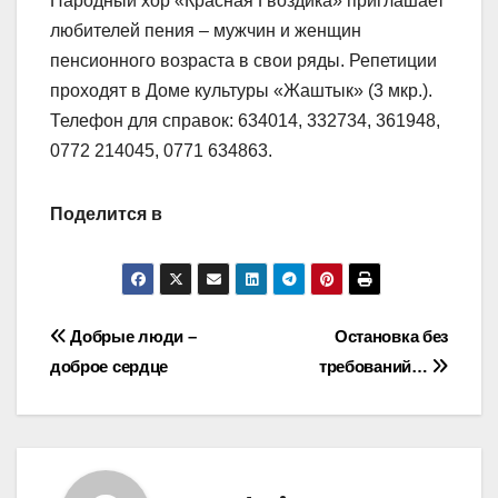
Народный хор «Красная Гвоздика» приглашает
любителей пения – мужчин и женщин
пенсионного возраста в свои ряды. Репетиции
проходят в Доме культуры «Жаштык» (3 мкр.).
Телефон для справок: 634014, 332734, 361948,
0772 214045, 0771 634863.
Поделится в
Навигация
Добрые люди –
Остановка без
доброе сердце
требований…
по
записям