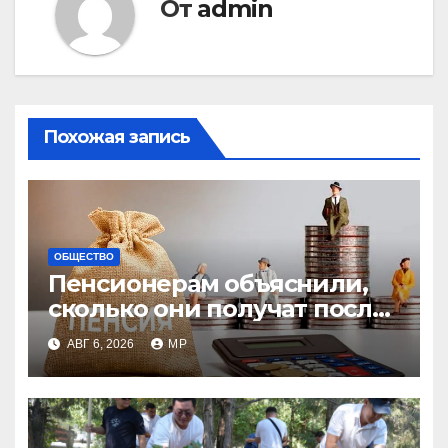
От
admin
Похожая запись
ОБЩЕСТВО
Пенсионерам объяснили,
сколько они получат после
индексации
АВГ 6, 2026
MP