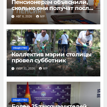
Пенсионерам объяснили,
сколько они получат после
индексации
АВГ 6, 2026
MP
ОБЩЕСТВО
Коллектив мэрии столицы
провел субботник
ИЮЛ 31, 2026
MP
ОБЩЕСТВО
Более 25 тысяч учителей