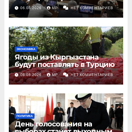
топливными компаниями
06.08.2026
MP
НЕТ КОММЕНТАРИЕВ
ЭКОНОМИКА
Ягоды из Кыргызстана
будут поставлять в Турцию
06.08.2026
MP
НЕТ КОММЕНТАРИЕВ
ПОЛИТИКА
День голосования на
выборах станет выходным