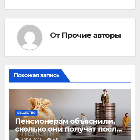
по
записям
От
Прочие авторы
Похожая запись
ОБЩЕСТВО
Пенсионерам объяснили,
сколько они получат после
индексации
АВГ 6, 2026
MP