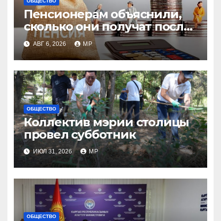
ОБЩЕСТВО
Пенсионерам объяснили,
сколько они получат после
индексации
АВГ 6, 2026
MP
ОБЩЕСТВО
Коллектив мэрии столицы
провел субботник
ИЮЛ 31, 2026
MP
ОБЩЕСТВО