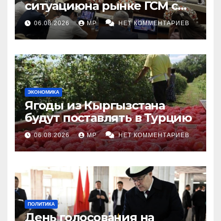
ситуациюна рынке ГСМ с
топливными компаниями
06.08.2026
MP
НЕТ КОММЕНТАРИЕВ
ЭКОНОМИКА
Ягоды из Кыргызстана
будут поставлять в Турцию
06.08.2026
MP
НЕТ КОММЕНТАРИЕВ
ПОЛИТИКА
День голосования на