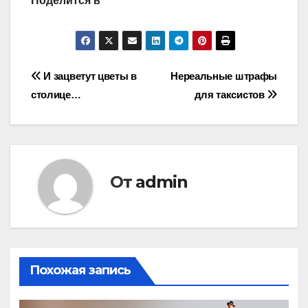
Поделится в
Навигация
И зацветут цветы в
Нереальные штрафы
столице…
для таксистов
по
записям
От
admin
Похожая запись