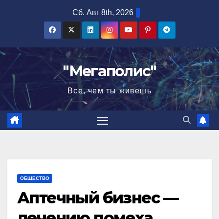
Перейти
Сб. Авг 8th, 2026
к
содержимому
"Мегаполис"
Все, чем ты живешь
ОБЩЕСТВО
Аптечный бизнес —
лечению помеха