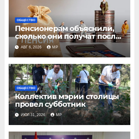
ОБЩЕСТВО
Пенсионерам объяснили,
сколько они получат после
индексации
АВГ 6, 2026
MP
ОБЩЕСТВО
Коллектив мэрии столицы
провел субботник
ИЮЛ 31, 2026
MP